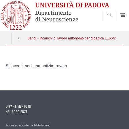
SEARCH
Bandi - Incarichi di lavoro autonomo per didattica L165/2001
Vai
al
Spiacenti, nessuna notizia trovata
contenuto
DIPARTIMENTO DI
NEUROSCIENZE
Accesso al sistema bibliotecario